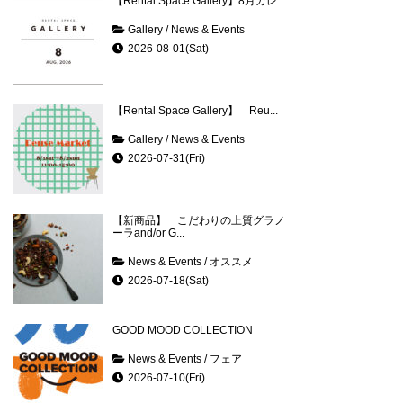
【Rental Space Gallery】8月カレ...
Gallery
/
News & Events
2026-08-01(Sat)
【Rental Space Gallery】 Reu...
Gallery
/
News & Events
2026-07-31(Fri)
【新商品】 こだわりの上質グラノ
ーラand/or G...
News & Events
/
オススメ
2026-07-18(Sat)
GOOD MOOD COLLECTION
News & Events
/
フェア
2026-07-10(Fri)