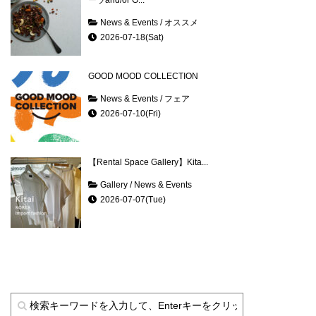
ーラand/or G...
News & Events
/
オススメ
2026-07-18(Sat)
GOOD MOOD COLLECTION
News & Events
/
フェア
2026-07-10(Fri)
【Rental Space Gallery】Kita...
Gallery
/
News & Events
2026-07-07(Tue)