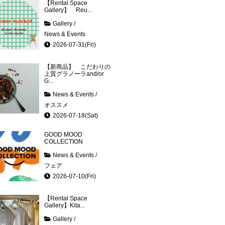
【Rental Space
Gallery】 Reu...
Gallery
/
News & Events
2026-07-31(Fri)
【新商品】 こだわりの
上質グラノーラand/or
G...
News & Events
/
オススメ
2026-07-18(Sat)
GOOD MOOD
COLLECTION
News & Events
/
フェア
2026-07-10(Fri)
【Rental Space
Gallery】Kita...
Gallery
/