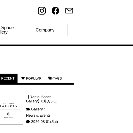
l Space
Company
lery
RECENT
POPULAR
TAGS
【Rental Space
Gallery】8月カレ...
Gallery
/
News & Events
2026-08-01(Sat)