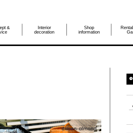
ept &
Interior
Shop
Renta
vice
decoration
information
Gal