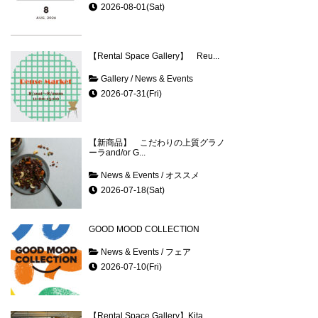
2026-08-01(Sat)
【Rental Space Gallery】 Reu...
Gallery
/
News & Events
2026-07-31(Fri)
【新商品】 こだわりの上質グラノ
ーラand/or G...
News & Events
/
オススメ
2026-07-18(Sat)
GOOD MOOD COLLECTION
News & Events
/
フェア
2026-07-10(Fri)
【Rental Space Gallery】Kita...