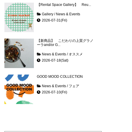
【Rental Space Gallery】 Reu...
Gallery
/
News & Events
2026-07-31(Fri)
【新商品】 こだわりの上質グラノ
ーラand/or G...
News & Events
/
オススメ
2026-07-18(Sat)
GOOD MOOD COLLECTION
News & Events
/
フェア
2026-07-10(Fri)